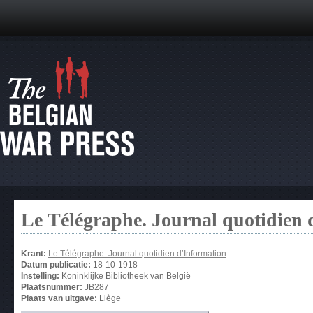
Le Télégraphe. Journal quotidien 
Krant:
Le Télégraphe. Journal quotidien d’Information
Datum publicatie:
18-10-1918
Instelling:
Koninklijke Bibliotheek van België
Plaatsnummer:
JB287
Plaats van uitgave:
Liège