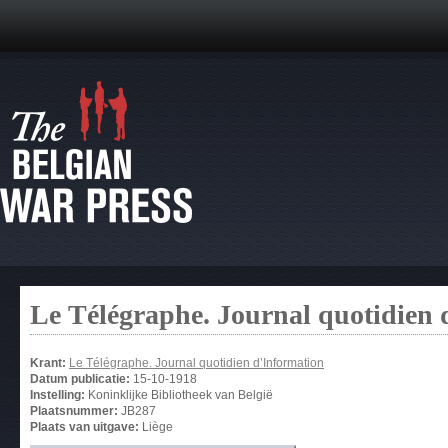
Le Télégraphe. Journal quotidien 
Krant:
Le Télégraphe. Journal quotidien d’Information
Datum publicatie:
15-10-1918
Instelling:
Koninklijke Bibliotheek van België
Plaatsnummer:
JB287
Plaats van uitgave:
Liège