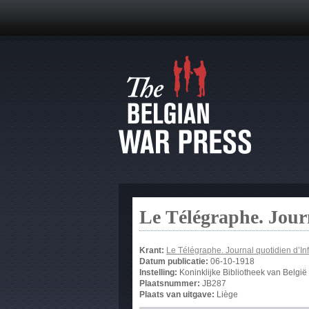
Le Télégraphe. Jour
Krant:
Le Télégraphe. Journal quotidien d’In
Datum publicatie:
06-10-1918
Instelling:
Koninklijke Bibliotheek van België
Plaatsnummer:
JB287
Plaats van uitgave:
Liège