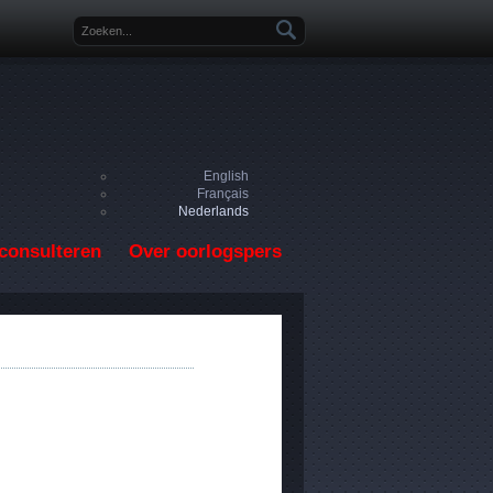
Zoekveld
English
Français
Nederlands
consulteren
Over oorlogspers