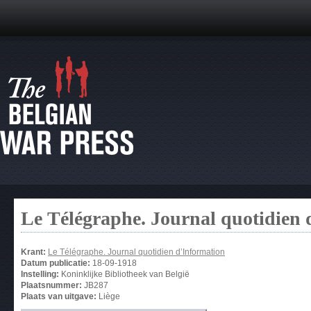
Le Télégraphe. Journal quotidien 
Krant:
Le Télégraphe. Journal quotidien d’Information
Datum publicatie:
18-09-1918
Instelling:
Koninklijke Bibliotheek van België
Plaatsnummer:
JB287
Plaats van uitgave:
Liège