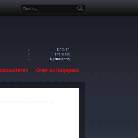
Zoekveld
English
Français
Nederlands
consulteren
Over oorlogspers