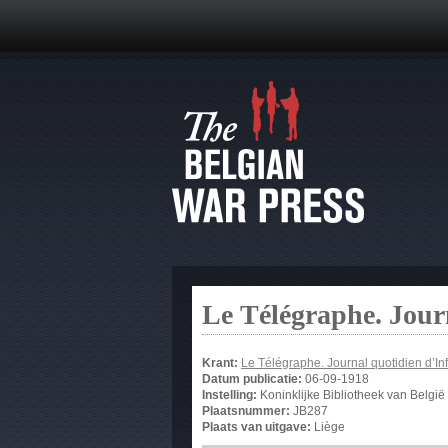
Le Télégraphe. Jour
Krant:
Le Télégraphe. Journal quotidien d’In
Datum publicatie:
06-09-1918
Instelling:
Koninklijke Bibliotheek van België
Plaatsnummer:
JB287
Plaats van uitgave:
Liège