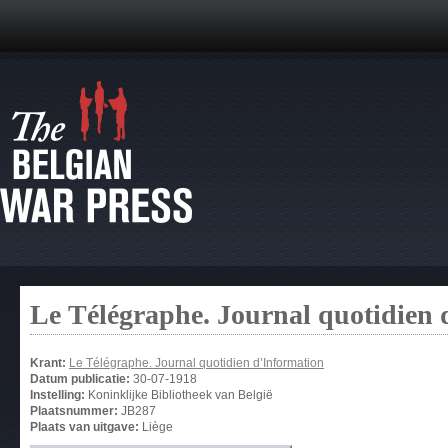
Le Télégraphe. Journal quotidien 
Krant:
Le Télégraphe. Journal quotidien d’Information
Datum publicatie:
30-07-1918
Instelling:
Koninklijke Bibliotheek van België
Plaatsnummer:
JB287
Plaats van uitgave:
Liège