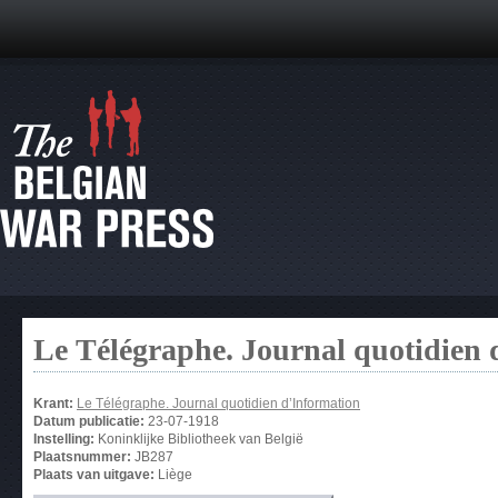
Le Télégraphe. Journal quotidien 
Krant:
Le Télégraphe. Journal quotidien d’Information
Datum publicatie:
23-07-1918
Instelling:
Koninklijke Bibliotheek van België
Plaatsnummer:
JB287
Plaats van uitgave:
Liège