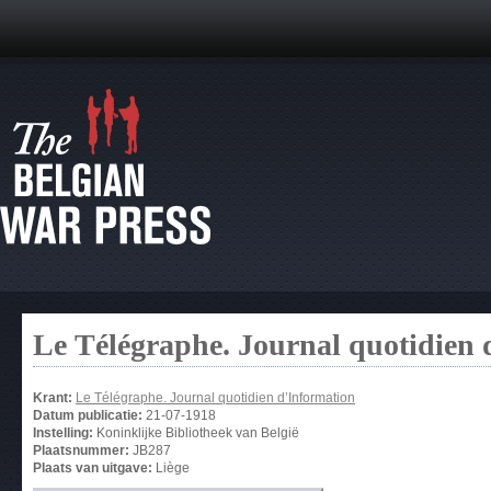
Le Télégraphe. Journal quotidien 
Krant:
Le Télégraphe. Journal quotidien d’Information
Datum publicatie:
21-07-1918
Instelling:
Koninklijke Bibliotheek van België
Plaatsnummer:
JB287
Plaats van uitgave:
Liège