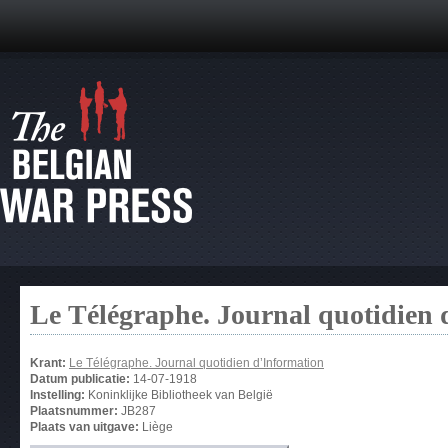
Le Télégraphe. Journal quotidien 
Krant:
Le Télégraphe. Journal quotidien d’Information
Datum publicatie:
14-07-1918
Instelling:
Koninklijke Bibliotheek van België
Plaatsnummer:
JB287
Plaats van uitgave:
Liège