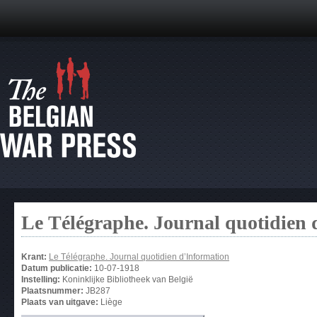
Le Télégraphe. Journal quotidien 
Krant:
Le Télégraphe. Journal quotidien d’Information
Datum publicatie:
10-07-1918
Instelling:
Koninklijke Bibliotheek van België
Plaatsnummer:
JB287
Plaats van uitgave:
Liège