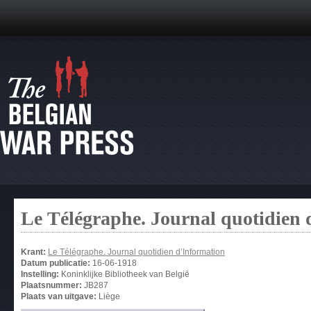
Le Télégraphe. Journal quotidien 
Krant:
Le Télégraphe. Journal quotidien d’Information
Datum publicatie:
16-06-1918
Instelling:
Koninklijke Bibliotheek van België
Plaatsnummer:
JB287
Plaats van uitgave:
Liège