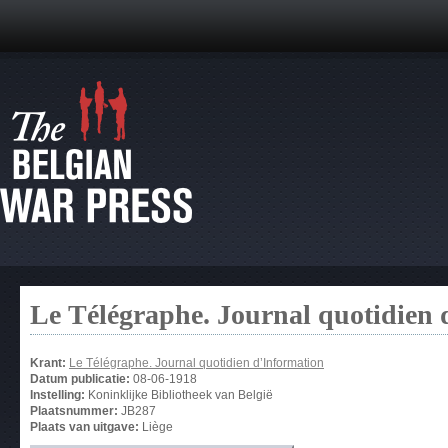
Le Télégraphe. Journal quotidien 
Krant:
Le Télégraphe. Journal quotidien d’Information
Datum publicatie:
08-06-1918
Instelling:
Koninklijke Bibliotheek van België
Plaatsnummer:
JB287
Plaats van uitgave:
Liège