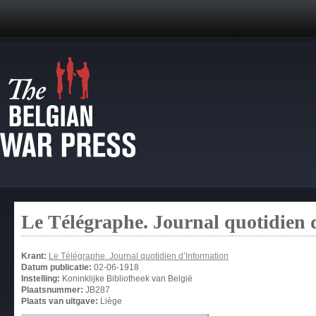
Le Télégraphe. Journal quotidien 
Krant:
Le Télégraphe. Journal quotidien d’Information
Datum publicatie:
02-06-1918
Instelling:
Koninklijke Bibliotheek van België
Plaatsnummer:
JB287
Plaats van uitgave:
Liège