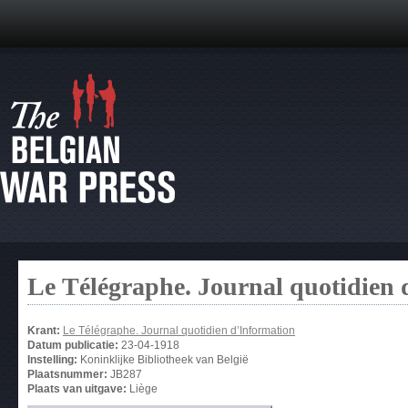
Le Télégraphe. Journal quotidien 
Krant:
Le Télégraphe. Journal quotidien d’Information
Datum publicatie:
23-04-1918
Instelling:
Koninklijke Bibliotheek van België
Plaatsnummer:
JB287
Plaats van uitgave:
Liège