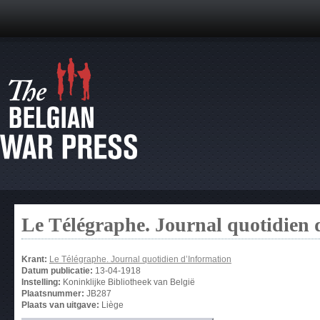
Le Télégraphe. Journal quotidien 
Krant:
Le Télégraphe. Journal quotidien d’Information
Datum publicatie:
13-04-1918
Instelling:
Koninklijke Bibliotheek van België
Plaatsnummer:
JB287
Plaats van uitgave:
Liège