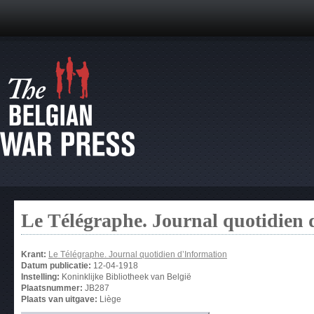
Le Télégraphe. Journal quotidien 
Krant:
Le Télégraphe. Journal quotidien d’Information
Datum publicatie:
12-04-1918
Instelling:
Koninklijke Bibliotheek van België
Plaatsnummer:
JB287
Plaats van uitgave:
Liège