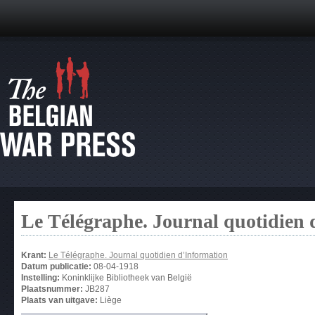
Le Télégraphe. Journal quotidien 
Krant:
Le Télégraphe. Journal quotidien d’Information
Datum publicatie:
08-04-1918
Instelling:
Koninklijke Bibliotheek van België
Plaatsnummer:
JB287
Plaats van uitgave:
Liège