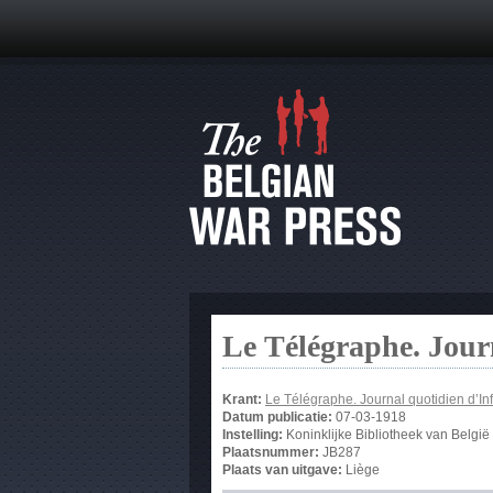
Le Télégraphe. Jour
Krant:
Le Télégraphe. Journal quotidien d’In
Datum publicatie:
07-03-1918
Instelling:
Koninklijke Bibliotheek van België
Plaatsnummer:
JB287
Plaats van uitgave:
Liège