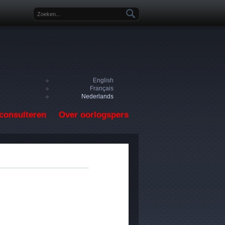
Zoekveld
English
Français
Nederlands
consulteren
Over oorlogspers