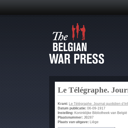
Le Télégraphe. Jour
Krant:
Le Télégraphe. Journal quotidien d’In
Datum publicatie:
06-09-1917
Instelling:
Koninklijke Bibliotheek van België
Plaatsnummer:
JB287
Plaats van uitgave:
Liège