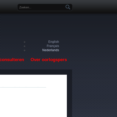
Zoekveld
English
Français
Nederlands
consulteren
Over oorlogspers