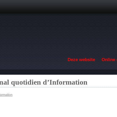
Overslaan en naar de inhoud gaan
Deze website
Online 
nal quotidien d’Information
formation