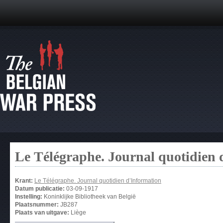
Le Télégraphe. Journal quotidien 
Krant:
Le Télégraphe. Journal quotidien d’Information
Datum publicatie:
03-09-1917
Instelling:
Koninklijke Bibliotheek van België
Plaatsnummer:
JB287
Plaats van uitgave:
Liège