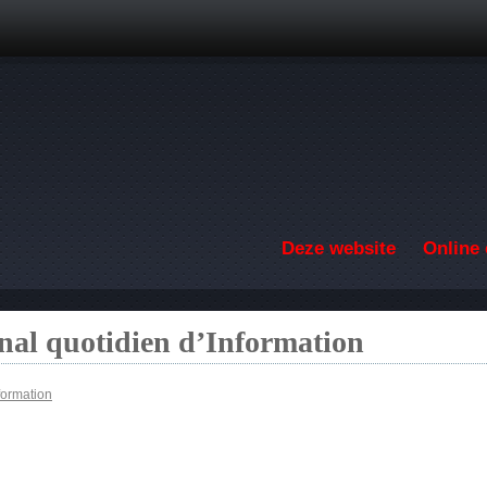
Overslaan en naar de inhoud gaan
Deze website
Online 
nal quotidien d’Information
formation