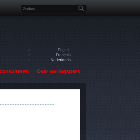
Zoekveld
English
Français
Nederlands
consulteren
Over oorlogspers