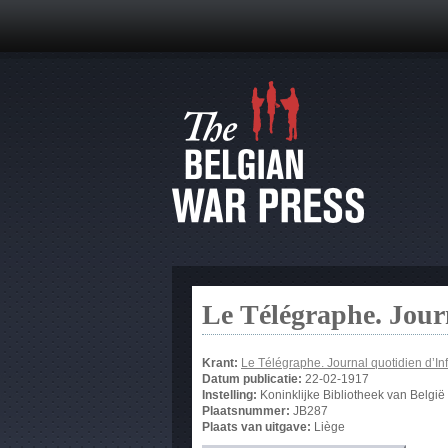
Le Télégraphe. Jour
Krant:
Le Télégraphe. Journal quotidien d’In
Datum publicatie:
22-02-1917
Instelling:
Koninklijke Bibliotheek van België
Plaatsnummer:
JB287
Plaats van uitgave:
Liège