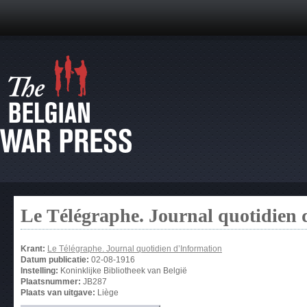
Le Télégraphe. Journal quotidien 
Krant:
Le Télégraphe. Journal quotidien d’Information
Datum publicatie:
02-08-1916
Instelling:
Koninklijke Bibliotheek van België
Plaatsnummer:
JB287
Plaats van uitgave:
Liège