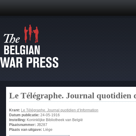
Le Télégraphe. Journal quotidien 
Krant:
Le Télégraphe. Journal quotidien d’Information
Datum publicatie:
24-05-1916
Instelling:
Koninklijke Bibliotheek van België
Plaatsnummer:
JB287
Plaats van uitgave:
Liège