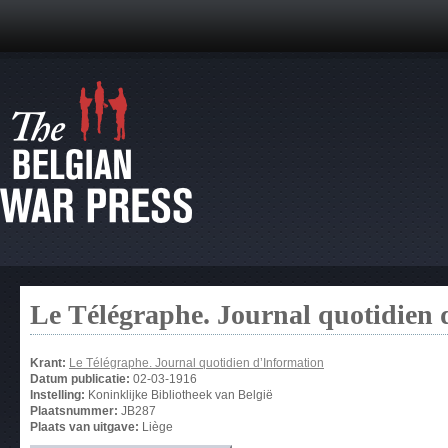
Le Télégraphe. Journal quotidien 
Krant:
Le Télégraphe. Journal quotidien d’Information
Datum publicatie:
02-03-1916
Instelling:
Koninklijke Bibliotheek van België
Plaatsnummer:
JB287
Plaats van uitgave:
Liège