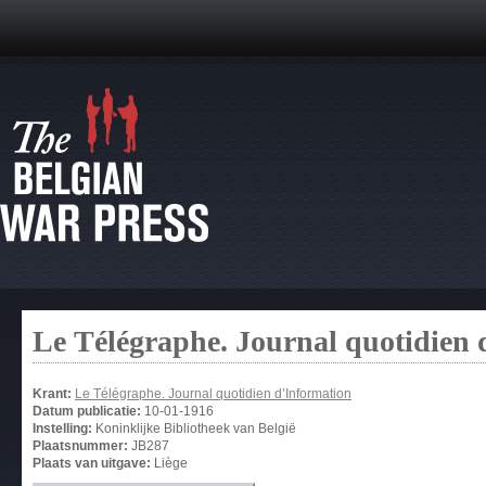
Le Télégraphe. Journal quotidien 
Krant:
Le Télégraphe. Journal quotidien d’Information
Datum publicatie:
10-01-1916
Instelling:
Koninklijke Bibliotheek van België
Plaatsnummer:
JB287
Plaats van uitgave:
Liège