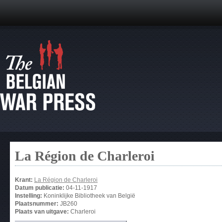
La Région de Charleroi
Krant:
La Région de Charleroi
Datum publicatie:
04-11-1917
Instelling:
Koninklijke Bibliotheek van België
Plaatsnummer:
JB260
Plaats van uitgave:
Charleroi