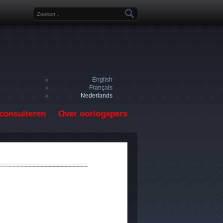
Zoekveld
English
Français
Nederlands
consulteren
Over oorlogspers