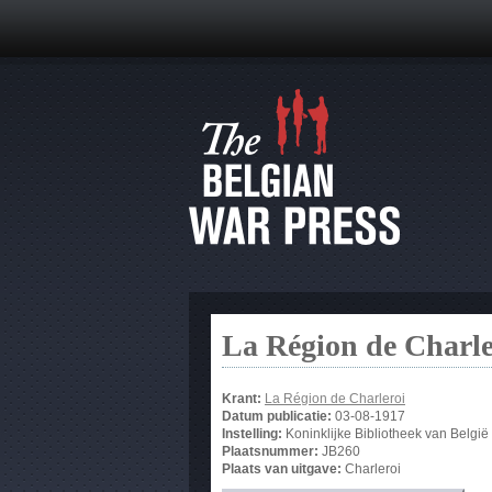
La Région de Charle
Krant:
La Région de Charleroi
Datum publicatie:
03-08-1917
Instelling:
Koninklijke Bibliotheek van België
Plaatsnummer:
JB260
Plaats van uitgave:
Charleroi