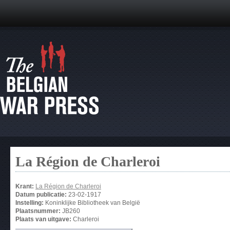
La Région de Charleroi
Krant:
La Région de Charleroi
Datum publicatie:
23-02-1917
Instelling:
Koninklijke Bibliotheek van België
Plaatsnummer:
JB260
Plaats van uitgave:
Charleroi