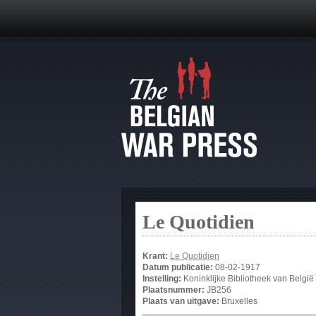
Le Quotidien
Krant:
Le Quotidien
Datum publicatie:
08-02-1917
Instelling:
Koninklijke Bibliotheek van België
Plaatsnummer:
JB256
Plaats van uitgave:
Bruxelles