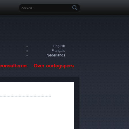
Zoekveld
English
Français
Nederlands
consulteren
Over oorlogspers