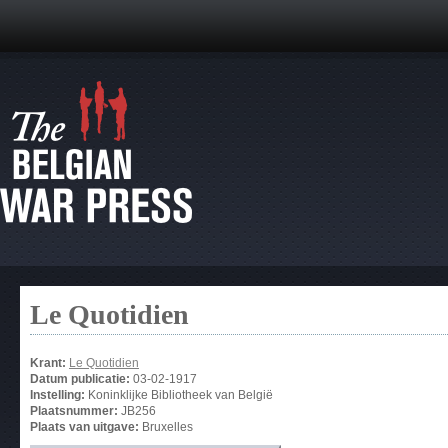
Le Quotidien
Krant:
Le Quotidien
Datum publicatie:
03-02-1917
Instelling:
Koninklijke Bibliotheek van België
Plaatsnummer:
JB256
Plaats van uitgave:
Bruxelles