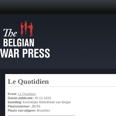
Le Quotidien
Krant:
Le Quotidien
Datum publicatie:
30-12-1916
Instelling:
Koninklijke Bibliotheek van België
Plaatsnummer:
JB256
Plaats van uitgave:
Bruxelles