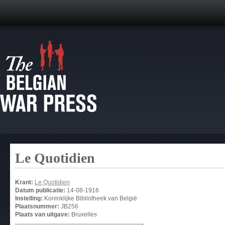
Le Quotidien
Krant:
Le Quotidien
Datum publicatie:
14-08-1916
Instelling:
Koninklijke Bibliotheek van België
Plaatsnummer:
JB256
Plaats van uitgave:
Bruxelles