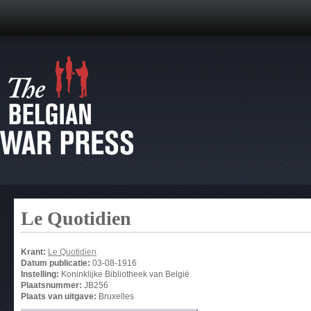
Le Quotidien
Krant:
Le Quotidien
Datum publicatie:
03-08-1916
Instelling:
Koninklijke Bibliotheek van België
Plaatsnummer:
JB256
Plaats van uitgave:
Bruxelles