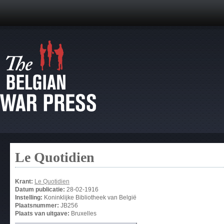
Le Quotidien
Krant:
Le Quotidien
Datum publicatie:
28-02-1916
Instelling:
Koninklijke Bibliotheek van België
Plaatsnummer:
JB256
Plaats van uitgave:
Bruxelles