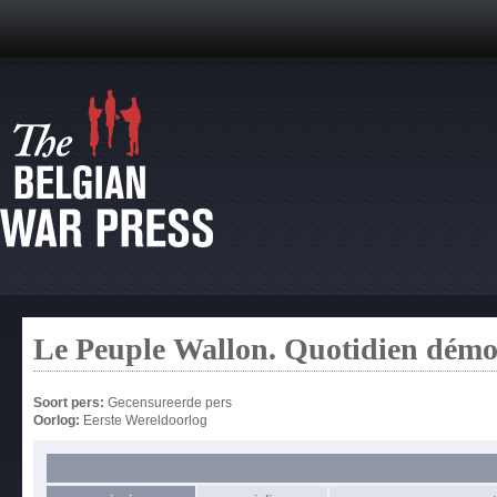
Le Peuple Wallon. Quotidien démo
Soort pers:
Gecensureerde pers
Oorlog:
Eerste Wereldoorlog