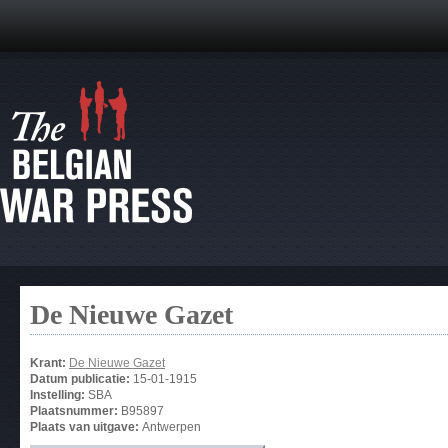
De Nieuwe Gazet
Krant:
De Nieuwe Gazet
Datum publicatie:
15-01-1915
Instelling:
SBA
Plaatsnummer:
B95897
Plaats van uitgave:
Antwerpen