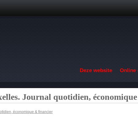
Overslaan en naar de inhoud gaan
Deze website
Online 
elles. Journal quotidien, économique
otidien, économique & financier