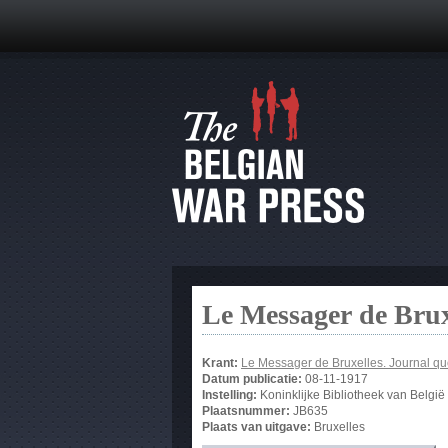
Le Messager de Brux
Krant:
Le Messager de Bruxelles. Journal qu
Datum publicatie:
08-11-1917
Instelling:
Koninklijke Bibliotheek van België
Plaatsnummer:
JB635
Plaats van uitgave:
Bruxelles