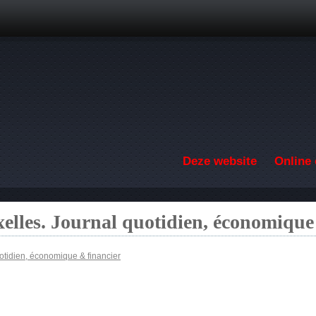
Overslaan en naar de inhoud gaan
Deze website
Online 
elles. Journal quotidien, économique
otidien, économique & financier