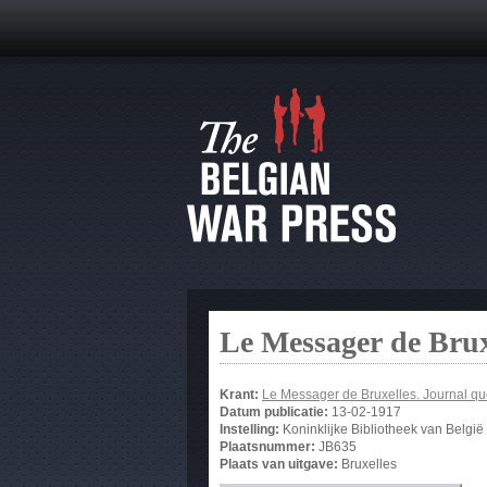
Le Messager de Brux
Krant:
Le Messager de Bruxelles. Journal qu
Datum publicatie:
13-02-1917
Instelling:
Koninklijke Bibliotheek van België
Plaatsnummer:
JB635
Plaats van uitgave:
Bruxelles