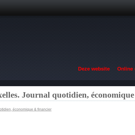
Overslaan en naar de inhoud gaan
Deze website
Online 
elles. Journal quotidien, économique
otidien, économique & financier