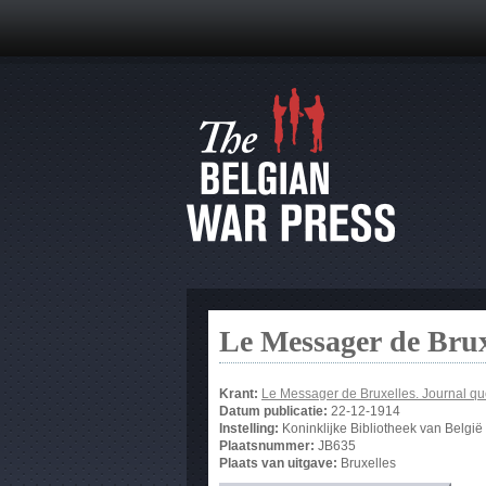
Le Messager de Brux
Krant:
Le Messager de Bruxelles. Journal qu
Datum publicatie:
22-12-1914
Instelling:
Koninklijke Bibliotheek van België
Plaatsnummer:
JB635
Plaats van uitgave:
Bruxelles