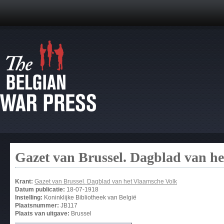
Gazet van Brussel. Dagblad van h
Krant:
Gazet van Brussel. Dagblad van het Vlaamsche Volk
Datum publicatie:
18-07-1918
Instelling:
Koninklijke Bibliotheek van België
Plaatsnummer:
JB117
Plaats van uitgave:
Brussel