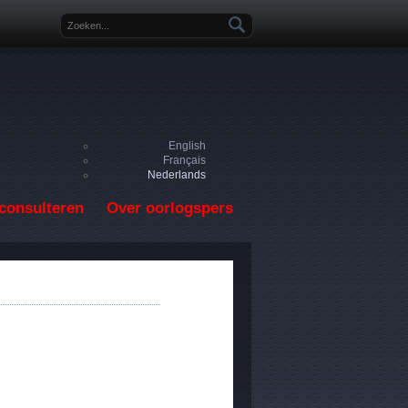
Zoekveld
English
Français
Nederlands
consulteren
Over oorlogspers