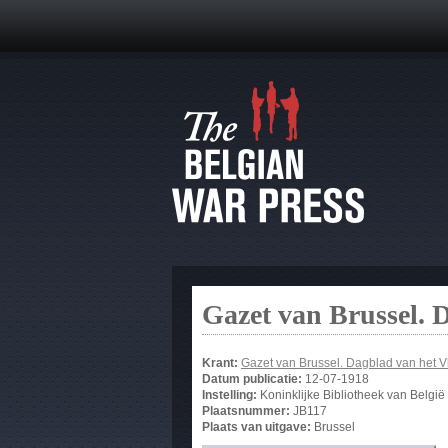
Gazet van Brussel. 
Krant:
Gazet van Brussel. Dagblad van het 
Datum publicatie:
12-07-1918
Instelling:
Koninklijke Bibliotheek van België
Plaatsnummer:
JB117
Plaats van uitgave:
Brussel