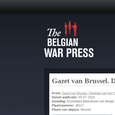
Gazet van Brussel. 
Krant:
Gazet van Brussel. Dagblad van het 
Datum publicatie:
05-07-1918
Instelling:
Koninklijke Bibliotheek van België
Plaatsnummer:
JB117
Plaats van uitgave:
Brussel