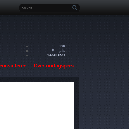
Zoekveld
English
Français
Nederlands
consulteren
Over oorlogspers