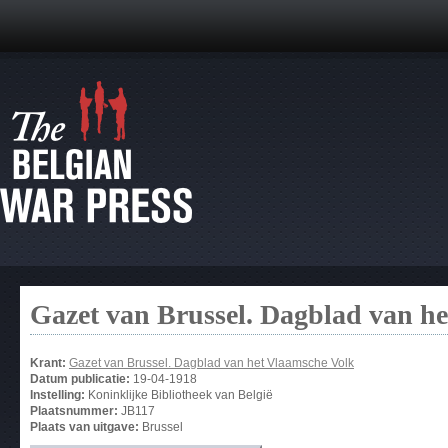
Gazet van Brussel. Dagblad van h
Krant:
Gazet van Brussel. Dagblad van het Vlaamsche Volk
Datum publicatie:
19-04-1918
Instelling:
Koninklijke Bibliotheek van België
Plaatsnummer:
JB117
Plaats van uitgave:
Brussel