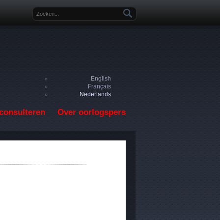
Zoekveld
English
Français
Nederlands
consulteren
Over oorlogspers