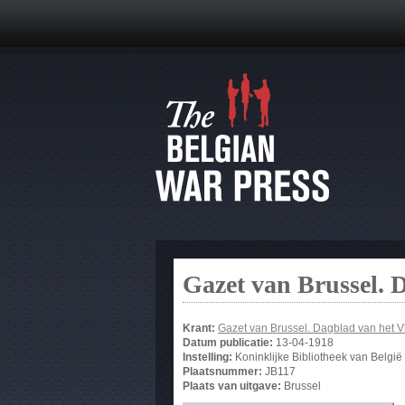
Gazet van Brussel. 
Krant:
Gazet van Brussel. Dagblad van het 
Datum publicatie:
13-04-1918
Instelling:
Koninklijke Bibliotheek van België
Plaatsnummer:
JB117
Plaats van uitgave:
Brussel