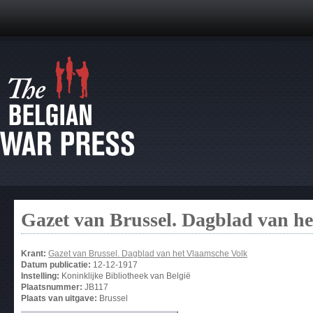
Gazet van Brussel. Dagblad van h
Krant:
Gazet van Brussel. Dagblad van het Vlaamsche Volk
Datum publicatie:
12-12-1917
Instelling:
Koninklijke Bibliotheek van België
Plaatsnummer:
JB117
Plaats van uitgave:
Brussel