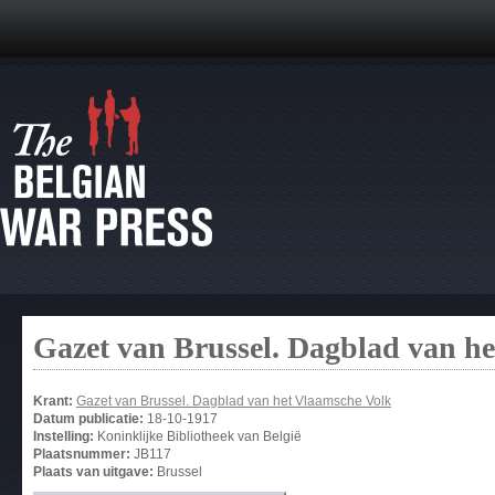
Gazet van Brussel. Dagblad van h
Krant:
Gazet van Brussel. Dagblad van het Vlaamsche Volk
Datum publicatie:
18-10-1917
Instelling:
Koninklijke Bibliotheek van België
Plaatsnummer:
JB117
Plaats van uitgave:
Brussel