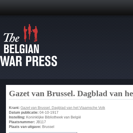
Gazet van Brussel. Dagblad van h
Krant:
Gazet van Brussel. Dagblad van het Vlaamsche Volk
Datum publicatie:
04-10-1917
Instelling:
Koninklijke Bibliotheek van België
Plaatsnummer:
JB117
Plaats van uitgave:
Brussel