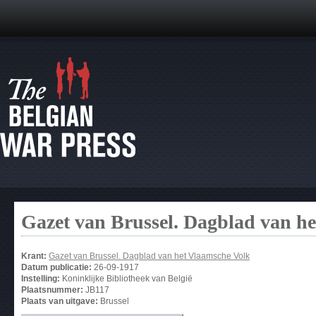
Gazet van Brussel. Dagblad van h
Krant:
Gazet van Brussel. Dagblad van het Vlaamsche Volk
Datum publicatie:
26-09-1917
Instelling:
Koninklijke Bibliotheek van België
Plaatsnummer:
JB117
Plaats van uitgave:
Brussel