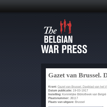
Gazet van Brussel. 
Krant:
Gazet van Brussel. Dagblad van het 
Datum publicatie:
19-03-1917
Instelling:
Koninklijke Bibliotheek van België
Plaatsnummer:
JB117
Plaats van uitgave:
Brussel