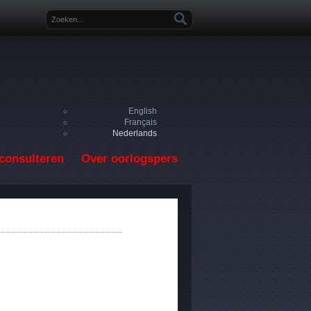
Zoekveld
English
Français
Nederlands
consulteren
Over oorlogspers