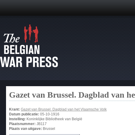
Gazet van Brussel. Dagblad van h
Krant:
Gazet van Brussel. Dagblad van het Vlaamsche Volk
Datum publicatie:
05-10-1916
Instelling:
Koninklijke Bibliotheek van België
Plaatsnummer:
JB117
Plaats van uitgave:
Brussel